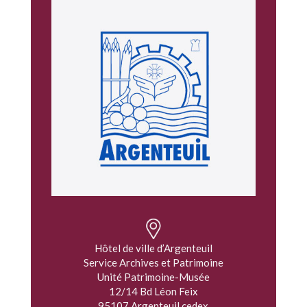
Hôtel de ville d’Argenteuil
Service Archives et Patrimoine
Unité Patrimoine-Musée
12/14 Bd Léon Feix
95107 Argenteuil cedex