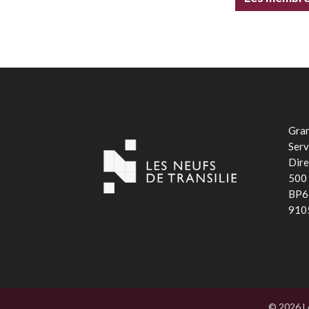
Gran
Serv
Dire
500 
BP6
910
© 2026 Le