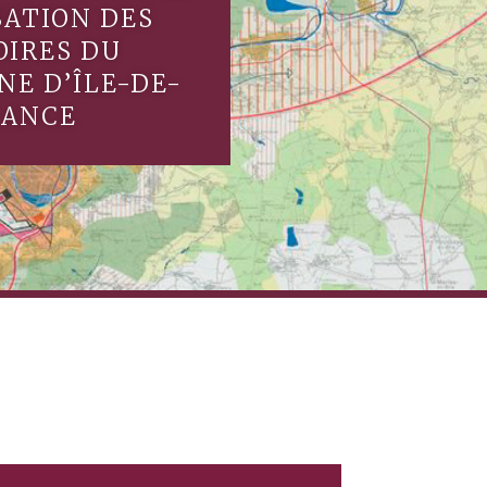
SATION DES
IRES DU
NE D’ÎLE-DE-
RANCE