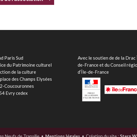
d Paris Sud
Avec le soutien de
de la Drac 
ice du Patrimoine culturel
de-France et du Conseil régi
ction de la culture
d’Île-de-France
place des Champs Elysées
2-Coucouronnes
54 Evry cedex
s Neufs de Transilie
•
Mentions légales
•
Création du site :
Stern W